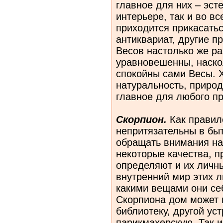
главное для них – эсте
интерьере, так и во в
приходится прикасать
антиквариат, другие 
Весов
настолько же ра
уравновешенны, наско
спокойны сами Весы. 
натуральность, природ
главное для любого пр
Скорпион.
Как правил
непритязательны в быт
обращать внимания на 
некоторые качества, 
определяют и их личн
внутренний мир этих л
какими вещами они се
Скорпиона дом может 
библиотеку, другой уст
парикмахерскую. Так и