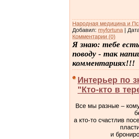
Народная медицина и Пс
Добавил:
myfortuna
| Дат
Комментарии (0)
Я знаю: тебе ест
поводу - так напи
комментариях!!!
Интерьер по з
"Кто-кто в те
Все мы разные – кому
б
а кто-то счастлив по
пласт
и бронир