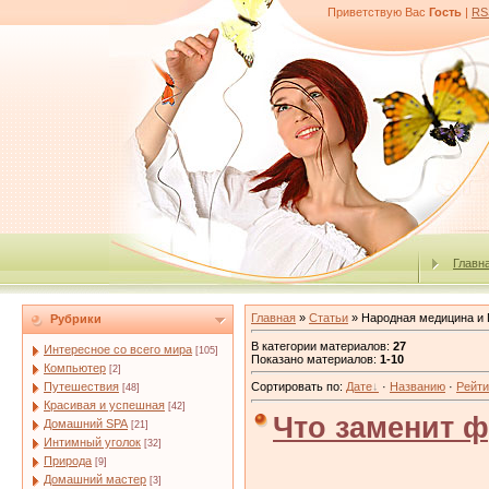
Приветствую Вас
Гость
|
RS
Главн
Главная
»
Статьи
» Народная медицина и 
Рубрики
В категории материалов
:
27
Интересное со всего мира
[105]
Показано материалов
:
1-10
Компьютер
[2]
Путешествия
Сортировать по
:
Дате
·
Названию
·
Рейти
[48]
Красивая и успешная
[42]
Что заменит 
Домашний SPA
[21]
Интимный уголок
[32]
Природа
[9]
Домашний мастер
[3]