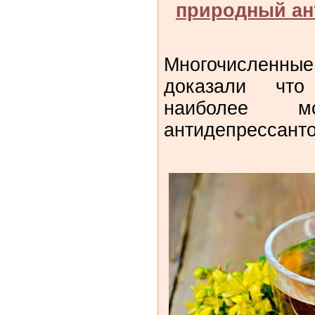
природный ан
Многочислен
доказали что
наиболее м
антидепрессант