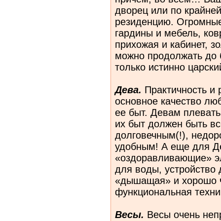
дворец или по крайне
резиденцию. Огромные
гардины и мебель, ков
прихожая и кабинет, з
можно продолжать до 
только истинно царски
Дева.
Практичность и 
основное качество лю
ее быт.
Девам
плевать
их быт должен быть вс
долговечным(!), недор
удобным! А еще для Д
«оздоравливающие» эл
для воды, устройство 
«дышащая» и хорошо 
функциональная техни
Весы.
Весы очень непр