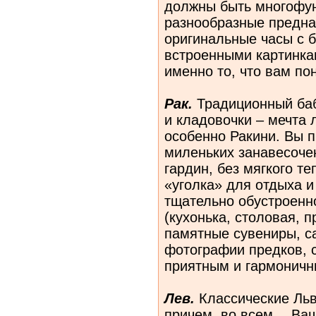
должны быть многофу
разнообразные предн
оригинальные часы с б
встроенными картинкам
именно то, что вам по
Рак.
Традиционный бабу
и кладовочки – мечта 
особенно Ракини. Вы п
миленьких занавесоче
гардин, без мягкого т
«уголка» для отдыха и
тщательно обустроенн
(кухонька, столовая, 
памятные сувениры, са
фотографии предков, 
приятным и гармоничн
Лев.
Классические
Ль
причем, во всем… Ваш