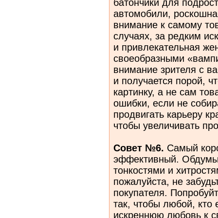
батончики для подрос
автомобили, роскошна
внимание к самому тов
случаях, за редким и
и привлекательная же
своеобразными «вампи
внимание зрителя с ва
и получается порой, ч
картинку, а не сам тов
ошибки, если не собир
продвигать карьеру кр
чтобы увеличивать пр
Совет №6.
Самый коро
эффективный. Обдумыв
тонкостями и хитростя
пожалуйста, не забудь
покупателя. Попробуйт
так, чтобы любой, кто
искреннюю любовь к с