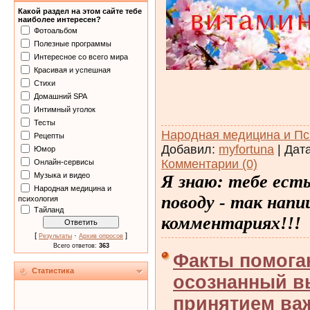
Какой раздел на этом сайте тебе
наиболее интересен?
Фотоальбом
Полезные программы
Интересное со всего мира
Красивая и успешная
Стихи
Домашний SPA
Интимный уголок
Тесты
Народная медицина и Пс
Рецепты
Добавил:
myfortuna
| Дат
Юмор
Комментарии (0)
Онлайн-сервисы
Музыка и видео
Я знаю: тебе ест
Народная медицина и
поводу - так напи
психология
Тайланд
комментариях!!!
[
·
]
Результаты
Архив опросов
Всего ответов:
363
Факты помога
Статистика
осознанный в
принятием ва