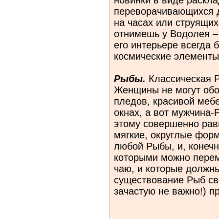
переворачивающихся д
на часах или струящи
отнимешь у
Водолея
–
его интерьере всегда 
космические элементы
Рыбы.
Классическая Р
Женщины не могут обо
пледов, красивой мебе
окнах, а вот мужчина-
этому совершенно рав
мягкие, округлые фор
любой
Рыбы
, и, конеч
которыми можно перем
чаю, и которые должн
существование Рыб св
зачастую не важно!) п