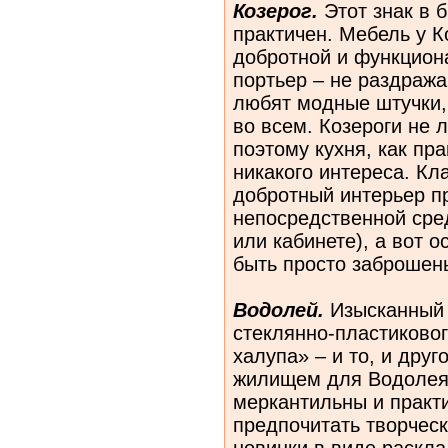
Козерог.
Этот знак в б
практичен. Мебель у К
добротной и функциона
портьер – не раздра
любят модные штучки,
во всем.
Козероги
не л
поэтому кухня, как пр
никакого интереса. Кл
добротный интерьер пр
непосредственной сред
или кабинете), а вот 
быть просто заброше
Водолей.
Изысканный 
стеклянно-пластиково
халупа» – и то, и дру
жилищем для Водолея
меркантильны и практ
предпочитать творчес
новинки в виде раск