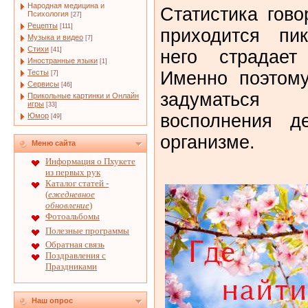
Народная медицина и
Статистика гово
Психология
[27]
Рецепты
[111]
приходится пи
Музыка и видео
[7]
Стихи
[41]
него страдае
Иностранные языки
[1]
Тесты
Именно поэтом
[7]
Сервисы
[46]
задуматься
Прикольные картинки и Онлайн
игры
[33]
восполнения д
Юмор
[49]
организме.
Меню сайта
Информация о Пхукете
из первых рук
Каталог статей -
(
ежедневное
обновление
)
Фотоальбомы
Полезные программы
Обратная связь
Поздравления с
Праздниками
Наш опрос