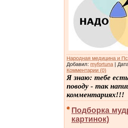
Народная медицина и Пс
Добавил:
myfortuna
| Дат
Комментарии (0)
Я знаю: тебе ест
поводу - так напи
комментариях!!!
Подборка муд
картинок)