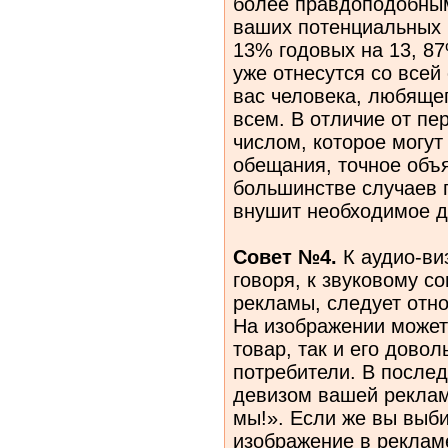
более правдоподобным
ваших потенциальных 
13% годовых на 13, 8
уже отнесутся со всей 
вас человека, любящег
всем. В отличие от п
числом, которое могут
обещания, точное объ
большинстве случаев 
внушит необходимое д
Совет №4.
К
аудио-ви
говоря, к звуковому с
рекламы, следует отн
На изображении может
товар, так и его дово
потребители. В после
девизом вашей реклам
мы!». Если же вы выби
изображение в реклам